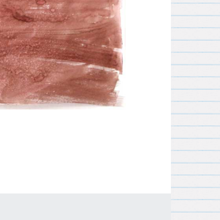
2010
Werkproces 1988
2009
2008
2007
2006
2005
2004
2003
2002