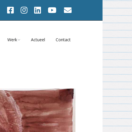
Werk
Actueel
Contact
Werk va 2001
2025
Werk 1991 – 2000
Onbeperkt Houdbaar?
2024
s
Werk 1982 – 1990
Atelier Magazine
2023
Films
Tijd = NU
2022
viteiten
Meedwalen 2023
2021
en
Heel het gezicht 2021
2020