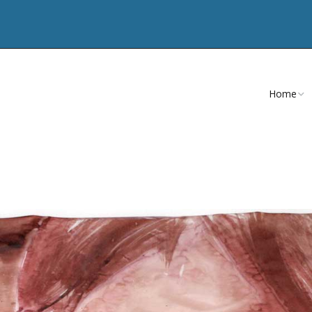
Home
CV
Teksten
Publicatie
Artikelen
Nevenacti
Opdracht