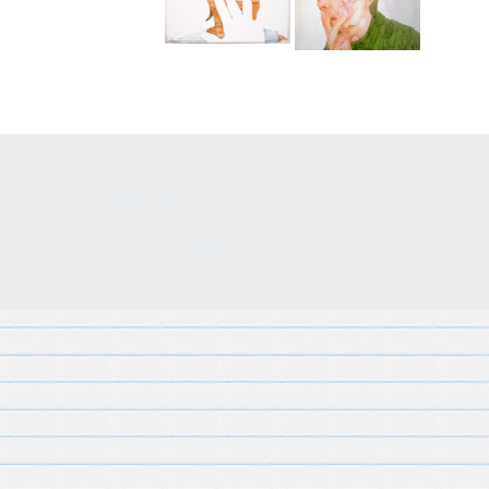
Gemaakt met
Make
. De vriendelijke site-builder.