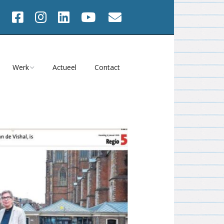
Werk
Actueel
Contact
Werk va 2001
2025
Werk 1991 – 2000
Onbeperkt Houdbaar?
2024
s
Werk 1982 – 1990
Atelier Magazine
2023
Films
Tijd = NU
2022
iviteiten
Meedwalen 2023
2021
en
Heel het gezicht 2021
2020