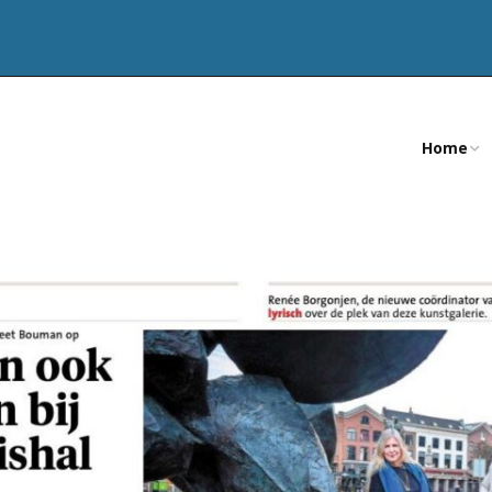
Home
CV
Teksten
Publicatie
Artikelen
Nevenact
Opdracht