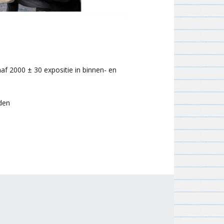
2010
Werkproces 1988
2009
2008
f 2000 ± 30 expositie in binnen- en
2007
den
2006
2005
2004
2003
2002