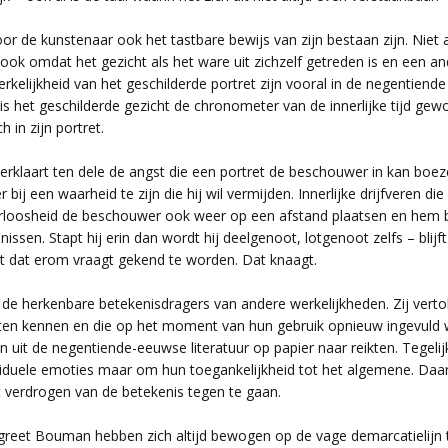
oor de kunstenaar ook het tastbare bewijs van zijn bestaan zijn. Niet 
ok omdat het gezicht als het ware uit zichzelf getreden is en een and
erkelijkheid van het geschilderde portret zijn vooral in de negentiend
is het geschilderde gezicht de chronometer van de innerlijke tijd gew
 in zijn portret.
 verklaart ten dele de angst die een portret de beschouwer in kan bo
ij een waarheid te zijn die hij wil vermijden. Innerlijke drijfveren die 
oerloosheid de beschouwer ook weer op een afstand plaatsen en hem bui
en. Stapt hij erin dan wordt hij deelgenoot, lotgenoot zelfs – blijft 
igt dat erom vraagt gekend te worden. Dat knaagt.
de herkenbare betekenisdragers van andere werkelijkheden. Zij verto
aten kennen en die op het moment van hun gebruik opnieuw ingevuld
n uit de negentiende-eeuwse literatuur op papier naar reikten. Tegelij
iduele emoties maar om hun toegankelijkheid tot het algemene. Daaro
et verdrogen van de betekenis tegen te gaan.
rgreet Bouman hebben zich altijd bewogen op de vage demarcatielijn 