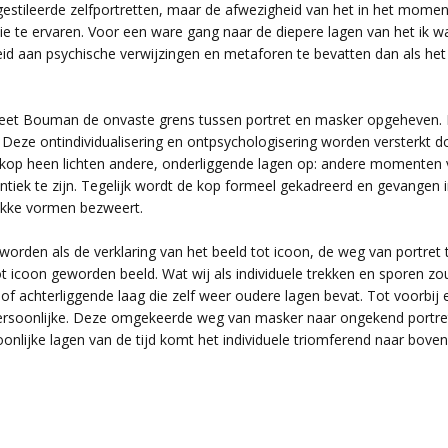
gestileerde zelfportretten, maar de afwezigheid van het in het mom
tie te ervaren. Voor een ware gang naar de diepere lagen van het ik w
d aan psychische verwijzingen en metaforen te bevatten dan als het v
eet Bouman de onvaste grens tussen portret en masker opgeheven. In 
Deze ontindividualisering en ontpsychologisering worden versterkt do
kop heen lichten andere, onderliggende lagen op: andere momenten va
ntiek te zijn. Tegelijk wordt de kop formeel gekadreerd en gevangen i
akke vormen bezweert.
rden als de verklaring van het beeld tot icoon, de weg van portret t
t icoon geworden beeld. Wat wij als individuele trekken en sporen zou
of achterliggende laag die zelf weer oudere lagen bevat. Tot voorbi
persoonlijke. Deze omgekeerde weg van masker naar ongekend portret
nlijke lagen van de tijd komt het individuele triomferend naar boven. 