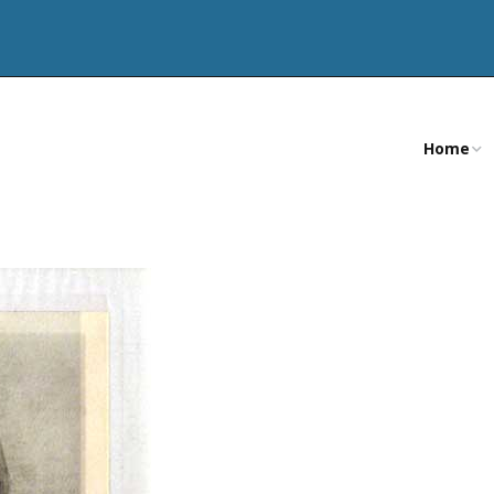
Home
CV
Teksten
Publicatie
Artikelen
Nevenactiv
Opdracht