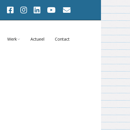
Werk
Actueel
Contact
Werk va 2001
2025
Werk 1991 – 2000
Onbeperkt Houdbaar?
2024
s
Werk 1982 – 1990
Atelier Magazine
2023
Films
Tijd = NU
2022
iteiten
Meedwalen 2023
2021
en
Heel het gezicht 2021
2020