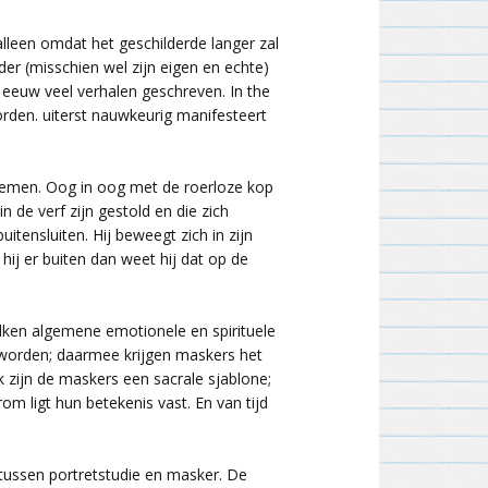
2010
Werkproces 1988
alleen omdat het geschilderde langer zal
er (misschien wel zijn eigen en echte)
2009
e eeuw veel verhalen geschreven. In the
orden. uiterst nauwkeurig manifesteert
2008
2007
ezemen. Oog in oog met de roerloze kop
in de verf zijn gestold en die zich
2006
tensluiten. Hij beweegt zich in zijn
hij er buiten dan weet hij dat op de
2005
lken algemene emotionele en spirituele
2004
 worden; daarmee krijgen maskers het
k zijn de maskers een sacrale sjablone;
2003
m ligt hun betekenis vast. En van tijd
2002
tussen portretstudie en masker. De