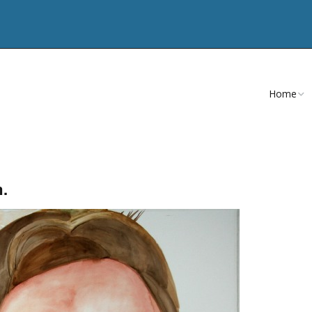
Home
CV
Teksten
m.
Publicatie
Artikelen
Nevenacti
Opdracht