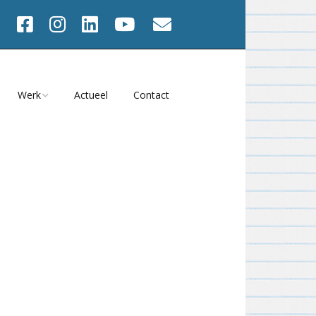
Werk
Actueel
Contact
Werk va 2001
2025
Werk 1991 – 2000
Onbeperkt Houdbaar?
2024
s
Werk 1982 – 1990
Atelier Magazine
2023
Films
Tijd = NU
2022
viteiten
Meedwalen 2023
2021
en
Heel het gezicht 2021
2020