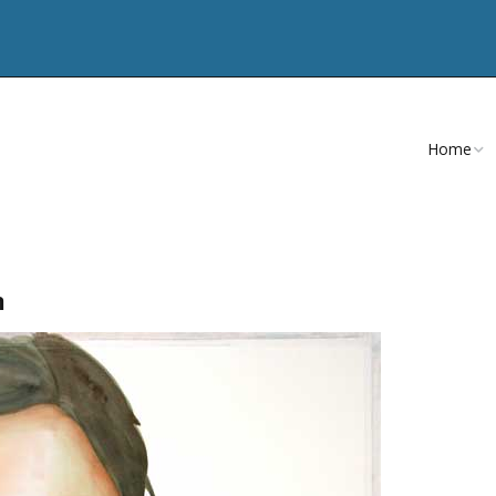
Home
CV
Teksten
m
Publicatie
Artikelen
Nevenacti
Opdracht