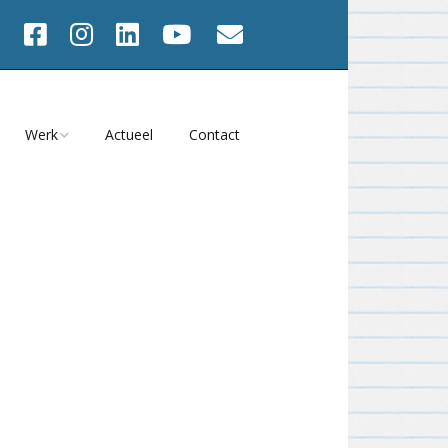
Werk
Actueel
Contact
Werk va 2001
2025
Werk 1991 – 2000
Onbeperkt Houdbaar?
2024
s
Werk 1982 – 1990
Atelier Magazine
2023
Films
Tijd = NU
2022
viteiten
Meedwalen 2023
2021
en
Heel het gezicht 2021
2020