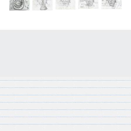
Gemaakt met
Make
. De vriendelijke site-builder.