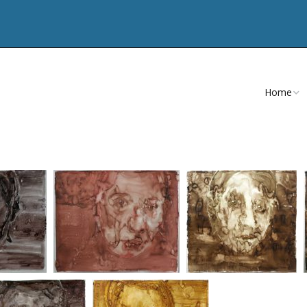
Home
CV
Teksten
Publicatie
Artikelen
Nevenacti
Opdracht