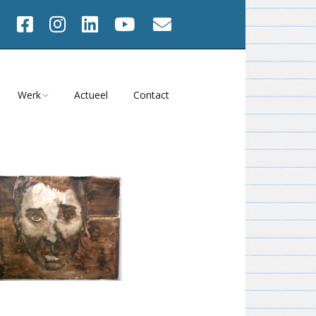
Werk
Actueel
Contact
Werk va 2001
2025
Werk 1991 – 2000
Onbeperkt Houdbaar?
2024
s
Werk 1982 – 1990
Atelier Magazine
2023
Films
Tijd = NU
2022
viteiten
Meedwalen 2023
2021
en
Heel het gezicht 2021
2020