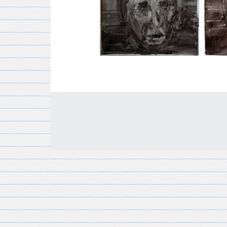
Gemaakt met
Make
. De vriendelijke site-b