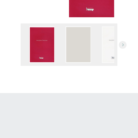
Gemaakt met
Make
. De vriendelijke site-builder.