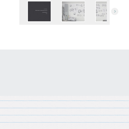
Gemaakt met
Make
. De vriendelijke site-builder.